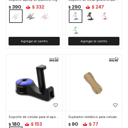
390
332
290
247
$
$
$
$
Soporte de celular para el apoya cabeza del auto - Azul
Sujetador metálico para celular - Dorado
180
153
90
77
$
$
$
$