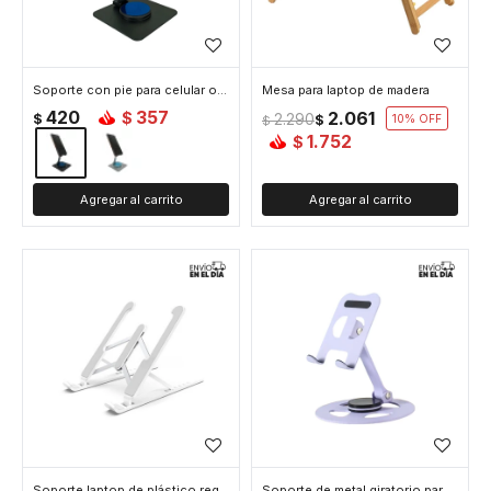
Soporte con pie para celular o tablet - Negro
Mesa para laptop de madera
420
357
2.061
$
$
2.290
$
10
$
1.752
$
Soporte laptop de plástico regulable - Blanco
Soporte de metal giratorio para celular o tablet - Lila