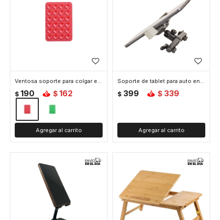
Ventosa soporte para colgar el celular - Rojo
Soporte de tablet para auto en apoya cabeza
190
162
399
339
$
$
$
$