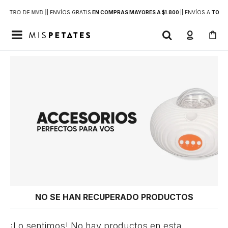
DENTRO DE MVD |
| ENVÍOS GRATIS
EN COMPRAS MAYORES A $1.800
|
| ENVÍOS A
TODO 

NO SE HAN RECUPERADO PRODUCTOS
¡Lo sentimos! No hay productos en esta