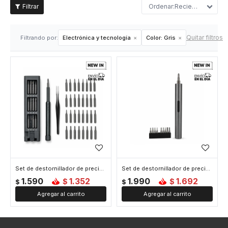
Recientes
Quitar filtros
Filtrando por:
Electrónica y tecnología
Color:
Gris
Set de destornillador de precisión - Gris
Set de destornillador de precisión eléctrico - Gris
1.590
1.352
1.990
1.692
$
$
$
$