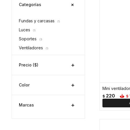
Categorías
Fundas y carcasas
(1)
Luces
(1)
Soportes
(3)
Ventiladores
(1)
Precio
($)
Color
Mini ventilado
220
$
$
Marcas