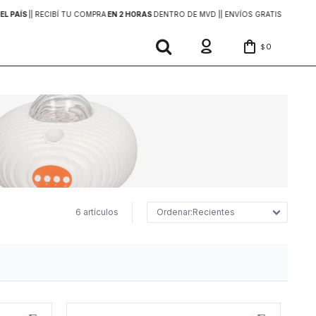
EL PAÍS
|
| RECIBÍ TU COMPRA
EN 2 HORAS
DENTRO DE MVD |
| ENVÍOS GRATIS
EN COMP
0
$
6 artículos
Recientes