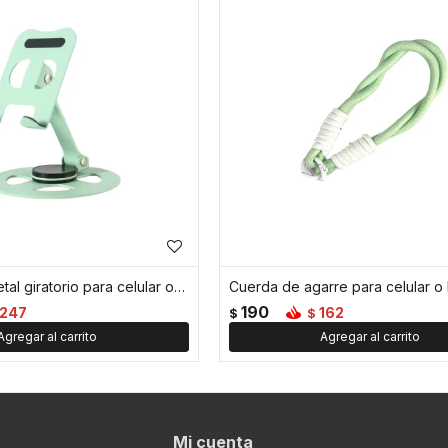
Soporte de metal giratorio para celular o tablet - Verde
190
247
162
$
$
Mi cuenta