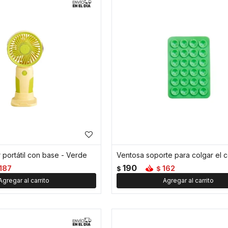
r portátil con base - Verde
190
187
162
$
$