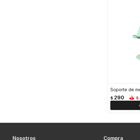
290
$
$
Nosotros
Compra