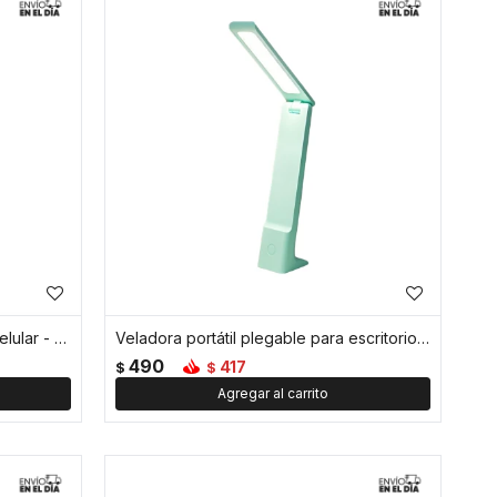
Ventosa soporte para colgar el celular - Verde
Veladora portátil plegable para escritorio - Verde
490
417
$
$