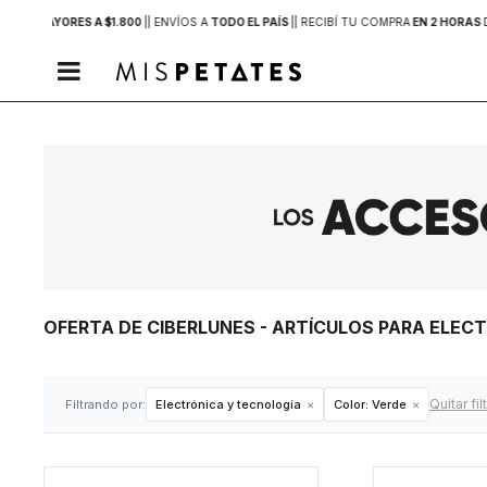
PRAS MAYORES A $1.800
|
| ENVÍOS A
TODO EL PAÍS
|
| RECIBÍ TU COMPRA
EN 2 HORAS

OFERTA DE CIBERLUNES - ARTÍCULOS PARA ELE
Quitar fil
Filtrando por:
Electrónica y tecnología
Color:
Verde