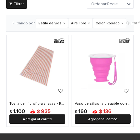
Recientes
Quitar f
Filtrando por:
Estilo de vida
Aire libre
Color:
Rosado
Toalla de microfibra a rayas - Rosado
Vaso de silicona plegable con tapa - Rosado
1.100
935
160
136
$
$
$
$