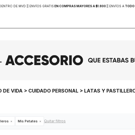
DENTRO DE MVD |
| ENVÍOS GRATIS
EN COMPRAS MAYORES A $1.800
|
| ENVÍOS A
TODO 
O DE VIDA > CUIDADO PERSONAL > LATAS Y PASTILLE
Quitar filtros
lleros
Mis Petates