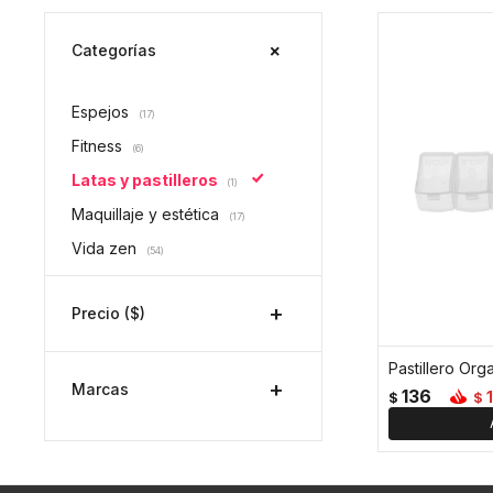
Categorías
Espejos
(17)
Fitness
(6)
Latas y pastilleros
(1)
Maquillaje y estética
(17)
Vida zen
(54)
Precio
($)
Pastillero Or
Marcas
136
$
$