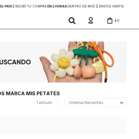
EL PAÍS
|
| RECIBÍ TU COMPRA
EN 2 HORAS
DENTRO DE MVD |
| ENVÍOS GRATIS
EN COMP
0
$
ROS MARCA MIS PETATES
1 artículo
Recientes