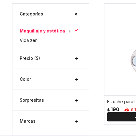
Categorías
Maquillaje y estética
(3)
Vida zen
(1)
Precio
($)
Color
Sorpresitas
Estuche para 
190
$
$
Marcas