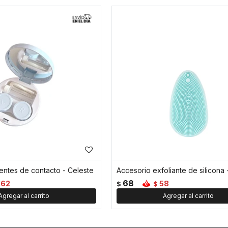
lentes de contacto - Celeste
Accesorio exfoliante de silicona 
68
162
58
$
$