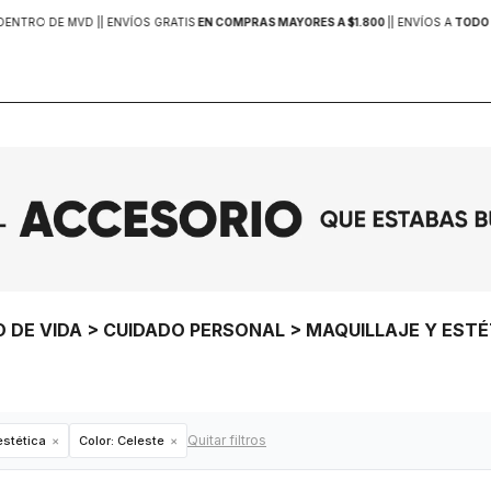
DENTRO DE MVD |
| ENVÍOS GRATIS
EN COMPRAS MAYORES A $1.800
|
| ENVÍOS A
TODO 
O DE VIDA > CUIDADO PERSONAL > MAQUILLAJE Y EST
Quitar filtros
estética
Color:
Celeste