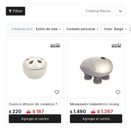
Recientes
Filtrando por:
Estilo de vida
Cuidado personal
Color:
Beige
Cuenco difusor de cerámica 7*7*4cm - Beige
Masajeador inalámbrico recargable - Beige
220
187
1.490
1.267
$
$
$
$