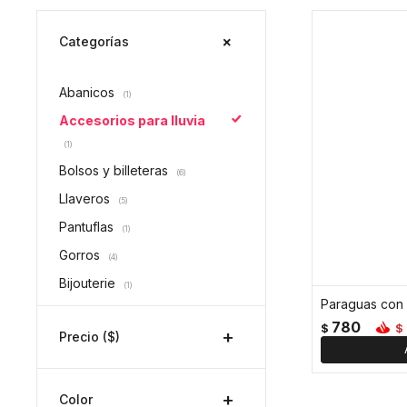
Categorías
Abanicos
(1)
Accesorios para lluvia
(1)
Bolsos y billeteras
(6)
Llaveros
(5)
Pantuflas
(1)
Gorros
(4)
Bijouterie
(1)
Paraguas con
780
$
$
Precio
($)
Color