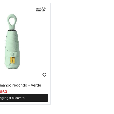
 mango redondo - Verde
663