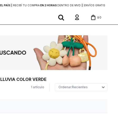
EL PAÍS
|
| RECIBÍ TU COMPRA
EN 2 HORAS
DENTRO DE MVD |
| ENVÍOS GRATIS
EN COMP
0
$
 LLUVIA COLOR VERDE
1 artículo
Recientes