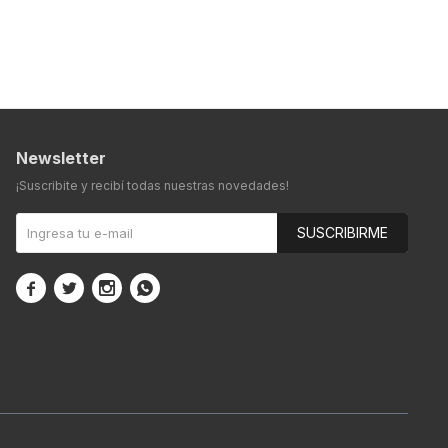
Newsletter
¡Suscribite y recibí todas nuestras novedades!
SUSCRIBIRME



