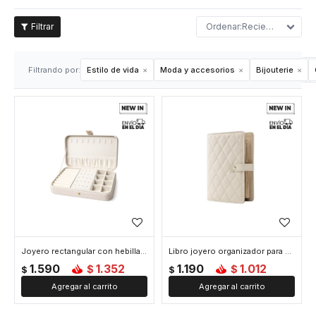
Recientes
Filtrando por:
Estilo de vida
Moda y accesorios
Bijouterie
Joyero rectangular con hebilla - Grande 25x16x6cm - Beige
Libro joyero organizador para viaje - 15 x 21 cm - Beige
1.590
1.352
1.190
1.012
$
$
$
$