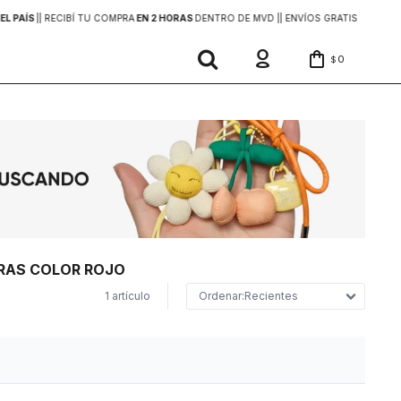
EL PAÍS
|
| RECIBÍ TU COMPRA
EN 2 HORAS
DENTRO DE MVD |
| ENVÍOS GRATIS
EN COMP
0
$
ERAS COLOR ROJO
1 artículo
Recientes