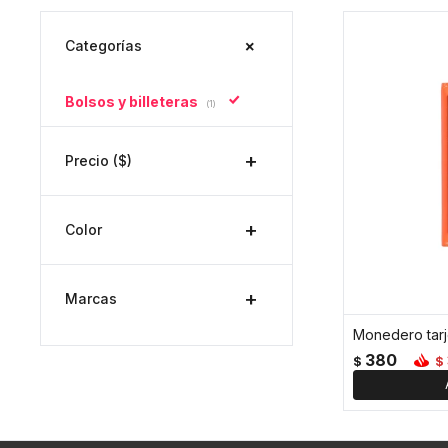
Categorías
Bolsos y billeteras
(1)
Precio
($)
Color
Marcas
Monedero tarje
380
$
$