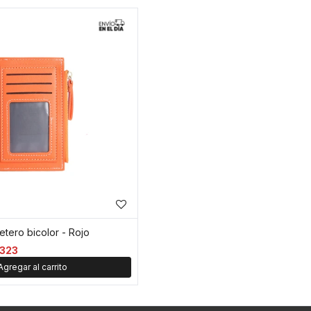
tero bicolor - Rojo
323