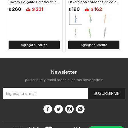
Llavero Colgante Cerezas de peluche - Fucsia
Llavero con cordones de colores - Azul
260
221
190
162
$
$
$
$
Newsletter
¡Suscribite y recibí todas nuestras novedades!
SUSCRIBIRME



