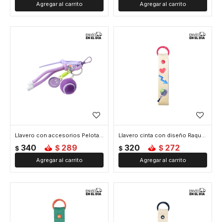
Llavero con accesorios Pelota Tennis - Violeta
Llavero cinta con diseño Raqueta de Tennis - Beige
340
289
320
272
$
$
$
$