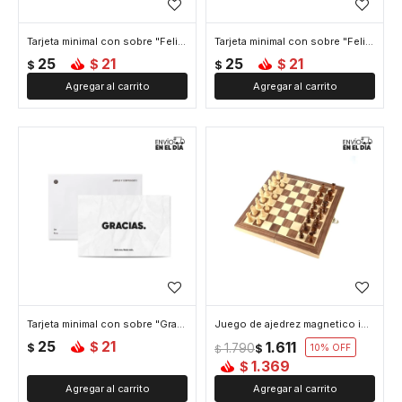
Tarjeta minimal con sobre "Feliz dia"
Tarjeta minimal con sobre "Felicidades"
25
21
25
21
$
$
$
$
Tarjeta minimal con sobre "Gracias"
Juego de ajedrez magnetico imantado - Madera
25
21
1.611
$
$
1.790
$
10
$
1.369
$