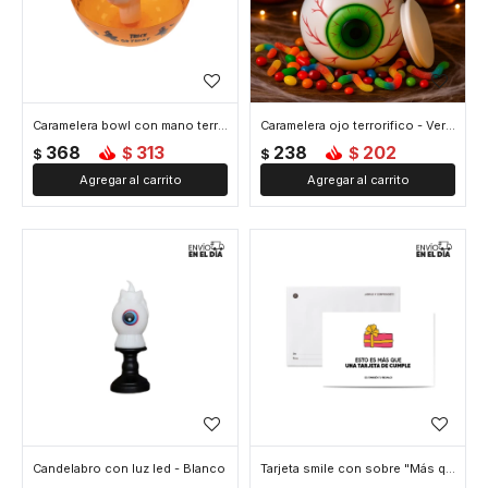
Caramelera bowl con mano terrorifica - Naranja
Caramelera ojo terrorifico - Verde
368
313
238
202
$
$
$
$
Candelabro con luz led - Blanco
Tarjeta smile con sobre "Más que una tarjeta"