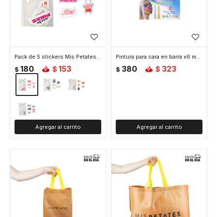
Pack de 5 stickers Mis Petates - Dichos
Pintura para cara en barra x6 metalizada
180
153
380
323
$
$
$
$