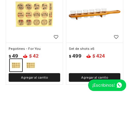
Pegotines - For You
Set de shots x6
49
42
499
424
$
$
$
$
¡Escribinos!
MOSTRANDO
48
DE
160
VER MÁS