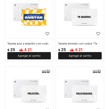
Tarjeta azul y amarillo con sobre "Te va a gustar"
Tarjeta minimal con sobre "Te quiero"
25
21
25
21
$
$
$
$