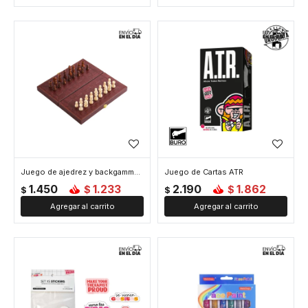
Juego de ajedrez y backgammon de cuerina - Marron
Juego de Cartas ATR
1.450
1.233
2.190
1.862
$
$
$
$