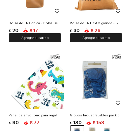
Bolsa de TNT chica - Bolsa De Tnt Chica
Bolsa de TNT extra grande - Bolsa De Tnt Extra Grande
20
17
30
26
$
$
$
$
Papel de envoltorio para regalo 70 cm por 100 cm - Dinosaurio
Globos biodegradables pack de 25 unidades - Azul
90
77
180
153
$
$
$
$