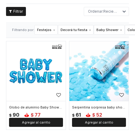
Recientes
Filtrando por:
Festejos
Decorá tu fiesta
Baby Shower
Colo
Globo de aluminio Baby Shower - Celeste
Serpentina sorpresa baby shower - Celeste
90
77
61
52
$
$
$
$