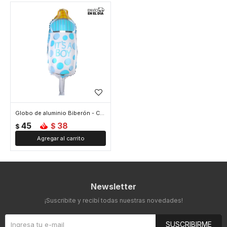
Globo de aluminio Biberón - Celeste
45
38
$
$
Newsletter
¡Suscribite y recibí todas nuestras novedades!
SUSCRIBIRME