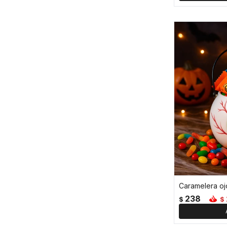
Caramelera ojo
238
$
$