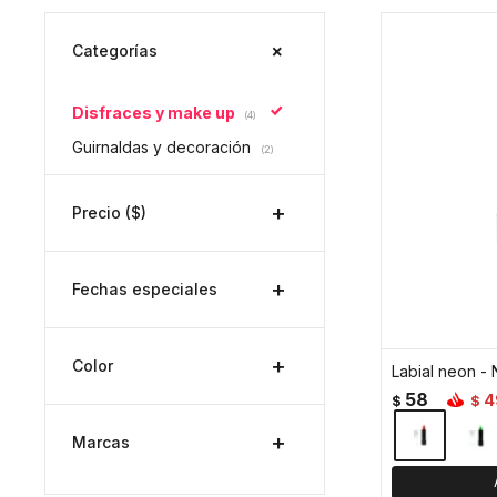
Categorías
Disfraces y make up
(4)
Guirnaldas y decoración
(2)
Precio
($)
Fechas especiales
Color
Labial neon - 
58
4
$
$
Marcas