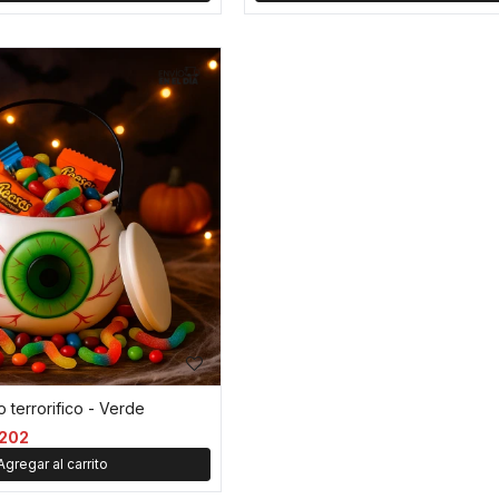
 terrorifico - Verde
202