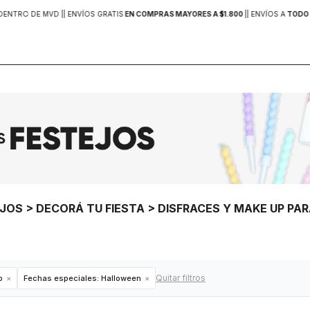
DENTRO DE MVD |
| ENVÍOS GRATIS
EN COMPRAS MAYORES A $1.800
|
| ENVÍOS A
TODO 
EJOS > DECORÁ TU FIESTA > DISFRACES Y MAKE UP P
Quitar filtros
p
Fechas especiales:
Halloween