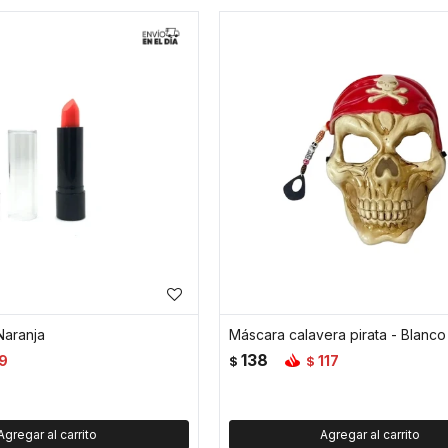
Naranja
Máscara calavera pirata - Blanco
138
9
117
$
$