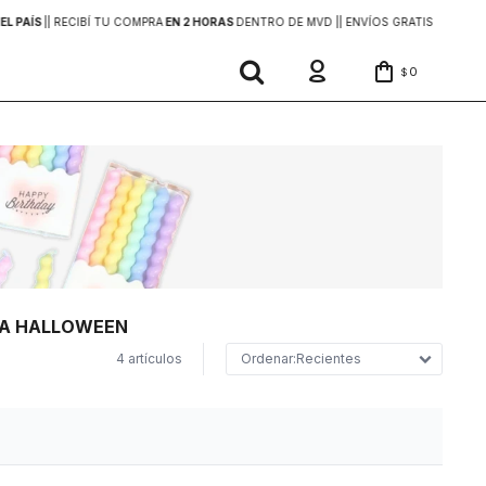
EL PAÍS
|
| RECIBÍ TU COMPRA
EN 2 HORAS
DENTRO DE MVD |
| ENVÍOS GRATIS
EN COMP
0
$
ARA HALLOWEEN
4 artículos
Recientes