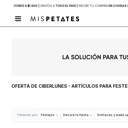
PRAS MAYORES A $1.800
|
| ENVÍOS A
TODO EL PAÍS
|
| RECIBÍ TU COMPRA
EN 2 HORAS

OFERTA DE CIBERLUNES - ARTÍCULOS PARA FEST
Filtrando por:
Festejos
Decorá tu fiesta
Disfraces y make u