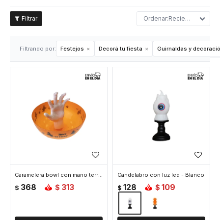
Recientes
Filtrando por:
Festejos
Decorá tu fiesta
Guirnaldas y decoraci
Caramelera bowl con mano terrorifica - Naranja
Candelabro con luz led - Blanco
368
313
128
109
$
$
$
$