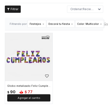
Recientes
Qui
Filtrando por:
Festejos
Decorá tu fiesta
Color:
Multicolor
Globo metalizado Feliz Cumpleaños - Multicolor
90
77
$
$