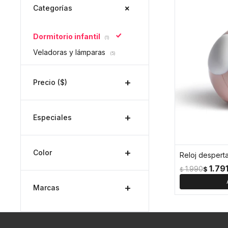
Categorías
Dormitorio infantil
(1)
Veladoras y lámparas
(5)
Precio
($)
Especiales
Color
Reloj desperta
1.79
1.990
$
$
Marcas