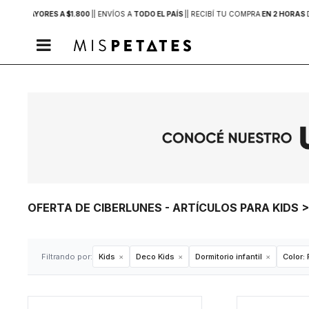
PRAS MAYORES A $1.800
|
| ENVÍOS A
TODO EL PAÍS
|
| RECIBÍ TU COMPRA
EN 2 HORAS

OFERTA DE CIBERLUNES - ARTÍCULOS PARA KIDS 
Filtrando por:
Kids
Deco Kids
Dormitorio infantil
Color: