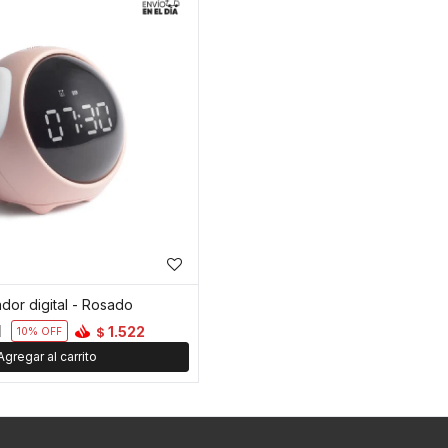
dor digital - Rosado
1
1.522
$
10