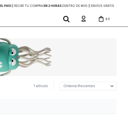
EL PAÍS
|
| RECIBÍ TU COMPRA
EN 2 HORAS
DENTRO DE MVD |
| ENVÍOS GRATIS
EN COMP
0
$
1 artículo
Recientes