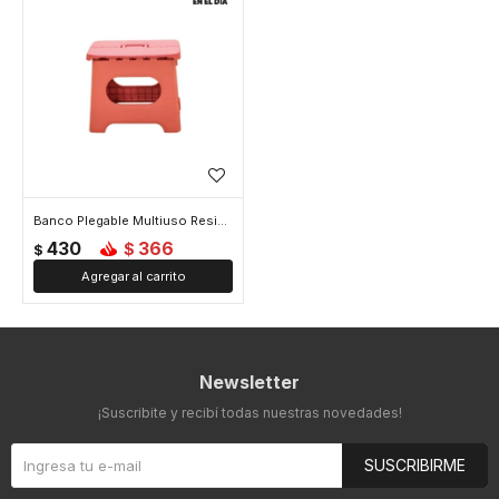
Banco Plegable Multiuso Resistente - Naranja
430
366
$
$
Newsletter
¡Suscribite y recibí todas nuestras novedades!
SUSCRIBIRME