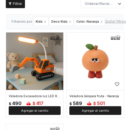
Recientes
Quitar filtros
Filtrando por:
Kids
Deco Kids
Color:
Naranja
Veladora Excavadora luz LED Recargable - Naranja
Veladora lámpara fruta - Naranja
490
417
589
501
$
$
$
$