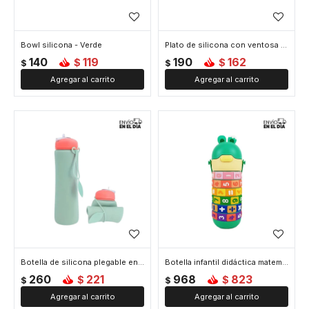
Bowl silicona - Verde
Plato de silicona con ventosa - Verde
140
119
190
162
$
$
$
$
Botella de silicona plegable enrollable - Verde
Botella infantil didáctica matemática - Verde
260
221
968
823
$
$
$
$