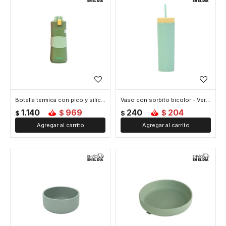
Botella termica con pico y silicona de agarre - Verde
Vaso con sorbito bicolor - Verde
1.140
969
240
204
$
$
$
$