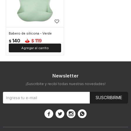
Babero de silicona - Verde
140
119
$
$
Newsletter
¡Suscribite y recibí todas nuestras novedades!
SUSCRIBIRME



