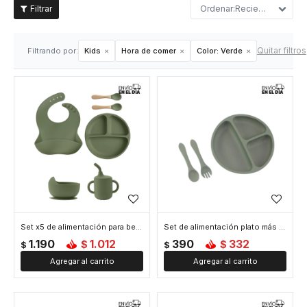
Recientes
Quitar filtros
Filtrando por:
Kids
Hora de comer
Color:
Verde
Set x5 de alimentación para bebé de silicona - Verde
Set de alimentación plato más cubiertos para bebé - Verde
1.190
1.012
390
332
$
$
$
$