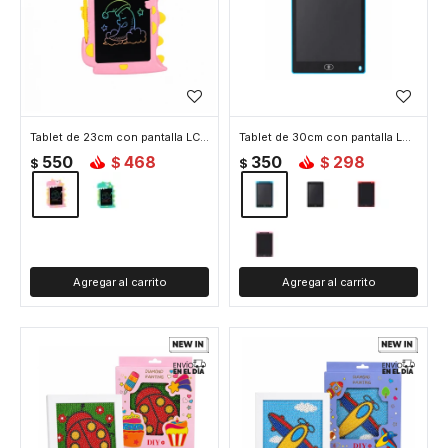
Tablet de 23cm con pantalla LCD para dibujar Dinosaurio - Rosado
Tablet de 30cm con pantalla LCD para dibujar - Azul
550
468
350
298
$
$
$
$