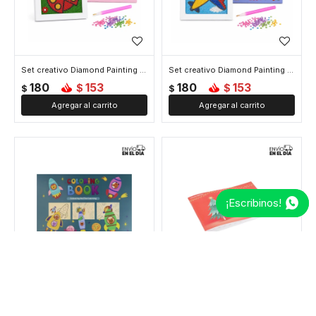
Set creativo Diamond Painting - Mariquita
Set creativo Diamond Painting - Avion
180
153
180
153
$
$
$
$
¡Escribinos!
Libro para colorear animales - Azul
Cuaderno calendario de Adviento
180
153
190
162
$
$
$
$