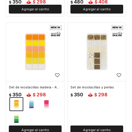
350
298
480
408
$
$
$
$
Set de mostacillas madera - Amarillo
Set de mostacillas y perlas
350
298
350
298
$
$
$
$