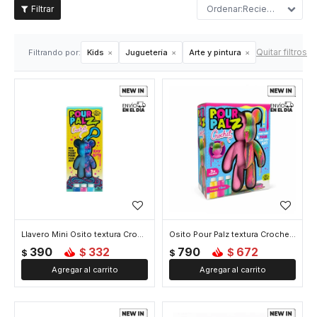
Recientes
Quitar filtros
Filtrando por:
Kids
Juguetería
Arte y pintura
Llavero Mini Osito textura Crochet Pour Palz Color Sorpresa
Osito Pour Palz textura Crochet Color Sorpresa
390
332
790
672
$
$
$
$