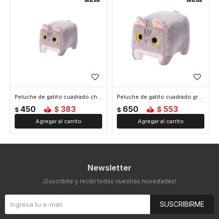
Peluche de gatito cuadrado chico - Gris
Peluche de gatito cuadrado grande - Gris
450
383
650
553
$
$
$
$
Newsletter
¡Suscribite y recibí todas nuestras novedades!
SUSCRIBIRME