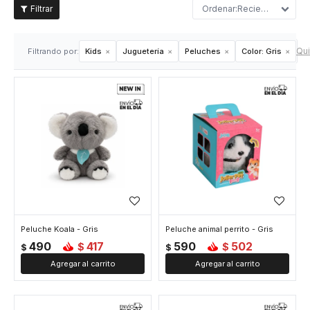
Recientes
Qui
Filtrando por:
Kids
Juguetería
Peluches
Color:
Gris
Peluche Koala - Gris
Peluche animal perrito - Gris
490
417
590
502
$
$
$
$