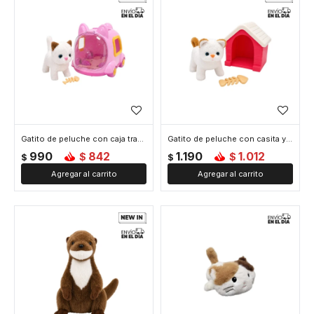
Gatito de peluche con caja transportadora - Marron
Gatito de peluche con casita y accesorios - Marron
990
842
1.190
1.012
$
$
$
$