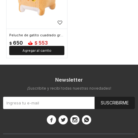
Peluche de gatito cuadrado grande - Marrón
650
553
$
$
Newsletter
¡Suscribite y recibí todas nuestras novedades!
SUSCRIBIRME



