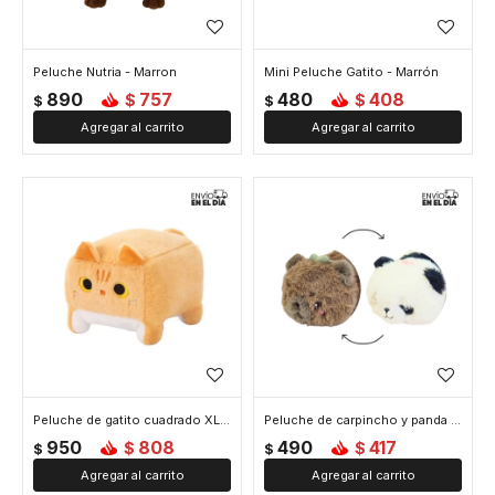
Peluche Nutria - Marron
Mini Peluche Gatito - Marrón
890
757
480
408
$
$
$
$
Peluche de gatito cuadrado XL - Marron
Peluche de carpincho y panda magico - Marron
950
808
490
417
$
$
$
$