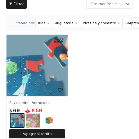
Recientes
Filtrando por:
Kids
Juguetería
Puzzles y encastre
Sorpres
Puzzle mini - Astronauta
69
59
$
$