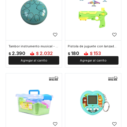
Tambor instrumento musical - Verde
Pistola de juguete con lanzadores - Verde
2.390
2.032
180
153
$
$
$
$