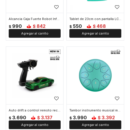
Alcancia Caja Fuerte Robot Infantil - Verde
Tablet de 23cm con pantalla LCD para dibujar Dinosaurio - Verde
990
842
550
468
$
$
$
$
Auto drift a control remoto recargable - Verde
Tambor instrumento musical mediano - Verde
3.690
3.137
3.990
3.392
$
$
$
$