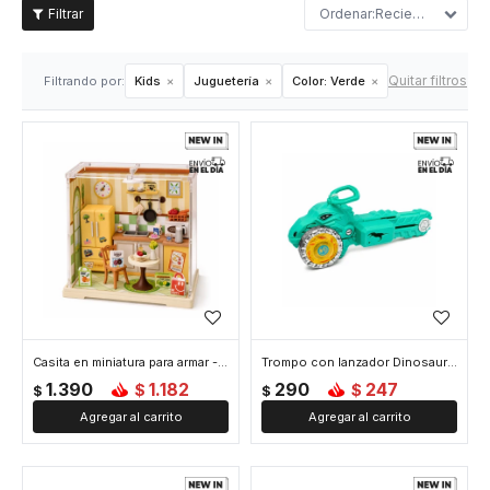
Recientes
Quitar filtros
Filtrando por:
Kids
Juguetería
Color:
Verde
Casita en miniatura para armar - Verde
Trompo con lanzador Dinosaurio - Verde
1.390
1.182
290
247
$
$
$
$