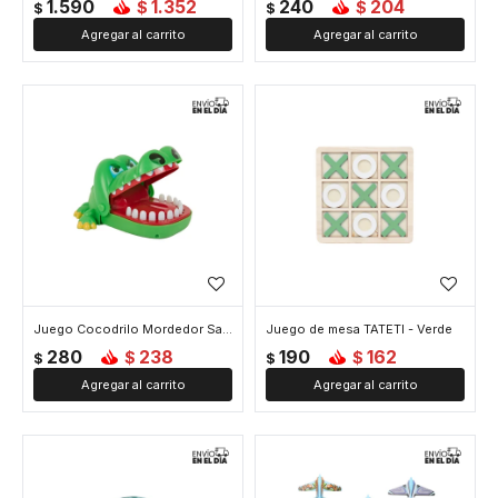
1.590
1.352
240
204
$
$
$
$
Juego Cocodrilo Mordedor Saca Dientes Muelas - Verde
Juego de mesa TATETI - Verde
280
238
190
162
$
$
$
$