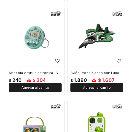
Mascota virtual electronica - Verde
Avión Drone Blando con Luces - Verde
240
204
1.890
1.607
$
$
$
$