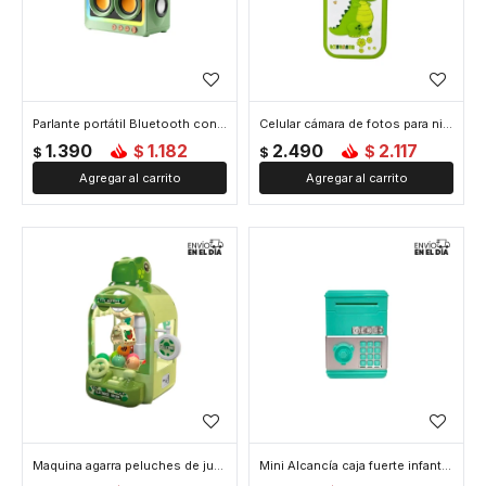
Parlante portátil Bluetooth con luces LED - Verde
Celular cámara de fotos para niños dinosaurio y oso - Verde
1.390
1.182
2.490
2.117
$
$
$
$
Maquina agarra peluches de juguete - Verde
Mini Alcancía caja fuerte infantil - Verde