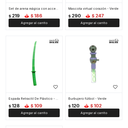
Set de arena mágica con accesorios - Verde
Mascota virtual corazón - Verde
219
186
290
247
$
$
$
$
Espada Retractil De Plástico - Verde
Burbujero fútbol - Verde
128
109
120
102
$
$
$
$