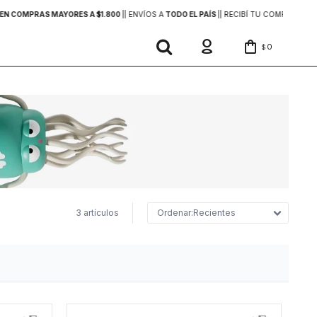
EN COMPRAS MAYORES A $1.800
|
| ENVÍOS A
TODO EL PAÍS
|
| RECIBÍ TU COMPRA
EN 2
0
$
3 artículos
Recientes