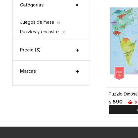
Categorías
Juegos de mesa
(1)
Puzzles y encastre
(2)
Precio
($)
Marcas
Puzzle Dinosa
890
$
$