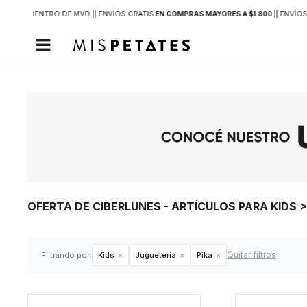
2 HORAS
DENTRO DE MVD |
| ENVÍOS GRATIS
EN COMPRAS MAYORES A $1.800
|
| ENVÍOS

OFERTA DE CIBERLUNES - ARTÍCULOS PARA KIDS 
Quitar filtros
Filtrando por:
Kids
Juguetería
Pika