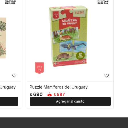
 Uruguay
Puzzle Mamíferos del Uruguay
690
587
$
$