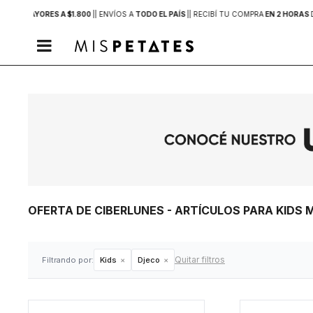
PRAS MAYORES A $1.800
|
| ENVÍOS A
TODO EL PAÍS
|
| RECIBÍ TU COMPRA
EN 2 HORAS

OFERTA DE CIBERLUNES - ARTÍCULOS PARA KIDS
Quitar filtros
Filtrando por:
Kids
Djeco