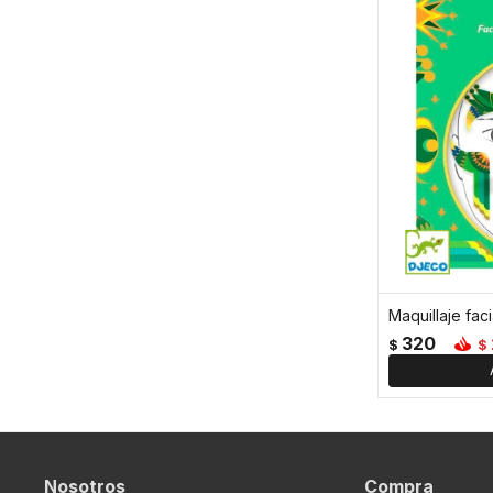
Maquillaje fac
320
$
$
Nosotros
Compra