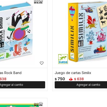
tas Rock Band
Juego de cartas Similix
750
638
638
$
$