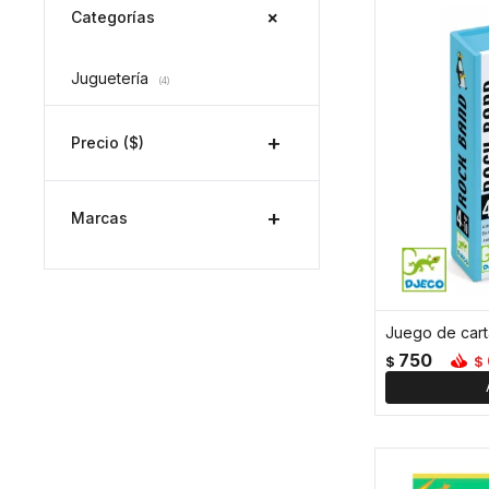
Categorías
Juguetería
(4)
Precio
($)
Marcas
Juego de car
750
$
$