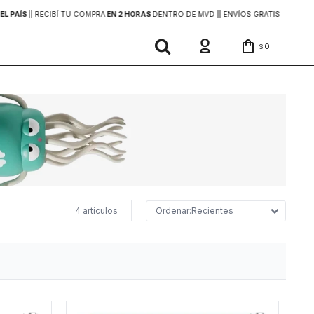
EL PAÍS
|
| RECIBÍ TU COMPRA
EN 2 HORAS
DENTRO DE MVD |
| ENVÍOS GRATIS
EN COMP
0
$
4 artículos
Recientes