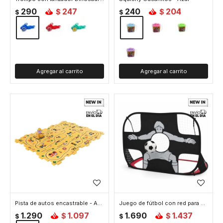
290
247
240
204
$
$
$
$
Pista de autos encastrable - Amarillo
Juego de fútbol con red para niños
1.290
1.097
1.690
1.437
$
$
$
$