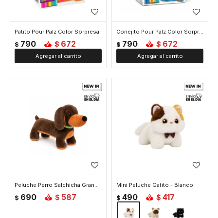
Patito Pour Palz Color Sorpresa
Conejito Pour Palz Color Sorpresa
790
672
790
672
$
$
$
$
Peluche Perro Salchicha Grande - Grande
Mini Peluche Gatito - Blanco
690
587
490
417
$
$
$
$