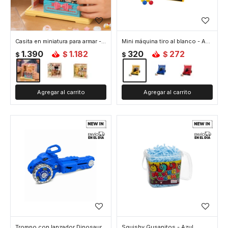
Casita en miniatura para armar - Celeste
Mini máquina tiro al blanco - Amarillo
1.390
1.182
320
272
$
$
$
$
Trompo con lanzador Dinosaurio - Azul
Squishy Gusanitos - Azul