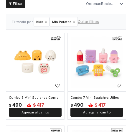
Recientes
Quitar filtros
Filtrando por:
Kids
Mis Petates
Combo 5 Mini Squishys Comida China
Combo 7 Mini Squishys Utiles
490
417
490
417
$
$
$
$