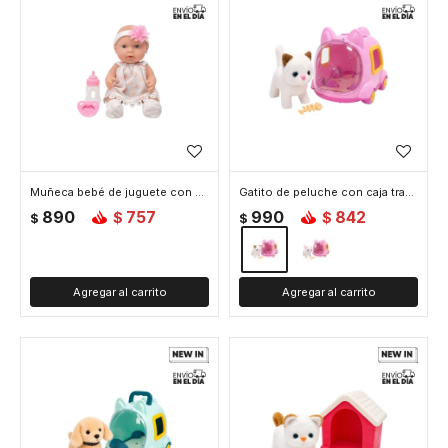
Muñeca bebé de juguete con accesorios - Blanco
Gatito de peluche con caja transportadora - Marron
890
757
990
842
$
$
$
$