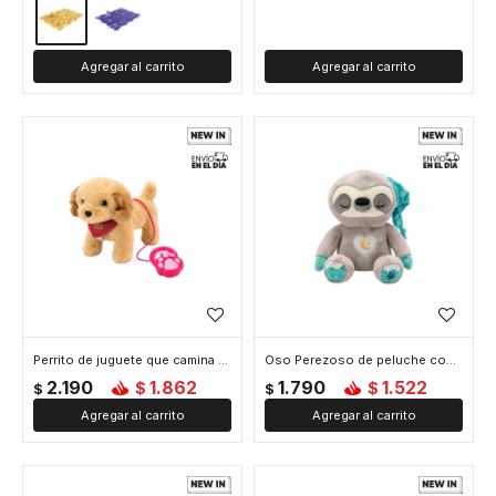
Perrito de juguete que camina con correa - Marron
Oso Perezoso de peluche con ruido blanco, luces y movimiento
2.190
1.862
1.790
1.522
$
$
$
$