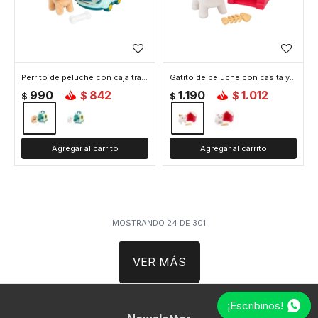
Perrito de peluche con caja transportadora - Beige
Gatito de peluche con casita y accesorios - Marron
990
842
1.190
1.012
$
$
$
$
MOSTRANDO
24
DE
301
VER MÁS
¡Escribinos!