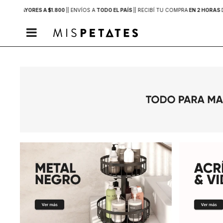
PRAS MAYORES A $1.800
|
| ENVÍOS A
TODO EL PAÍS
|
| RECIBÍ TU COMPRA
EN 2 HORAS
