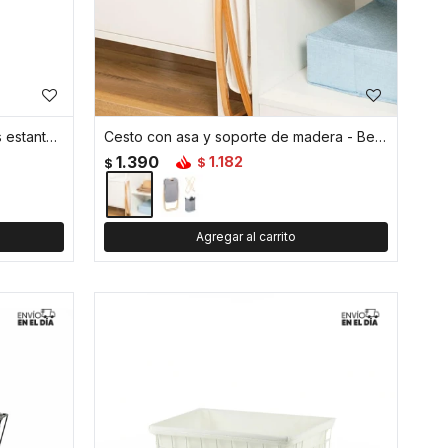
Carrito organizador plegable tres estantes y ruedas - Gris
Cesto con asa y soporte de madera - Beige
1.390
1.182
$
$