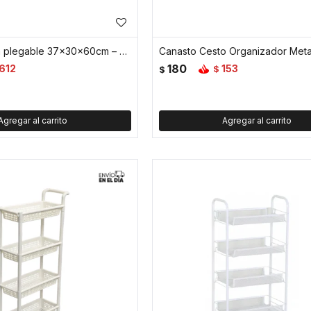
Cesto de ropa plegable 37x30x60cm – Bambú y tela rayas - Azul
180
612
153
$
$