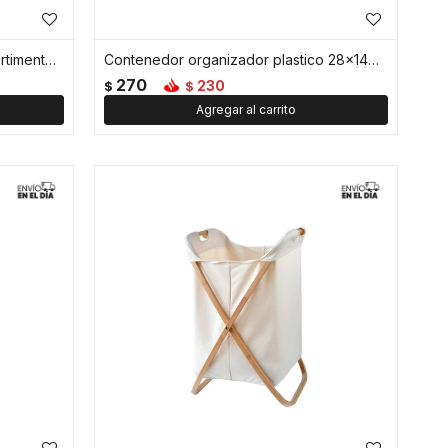
Cesto de ropa plegable 2 compartimentos metal y tela - Blanco
Contenedor organizador plastico 28x14x6cm - Blanco
270
230
$
$