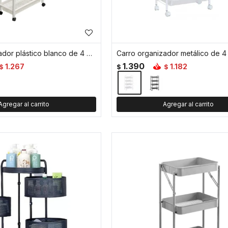
Carro organizador plástico blanco de 4 niveles con ruedas – 43x21x99cm - Blanco
1.390
1.267
1.182
$
$
$