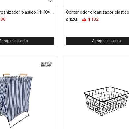
Contenedor organizador plastico 14x10x6cm - Blanco
120
136
102
$
$