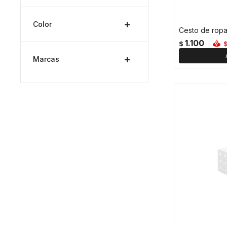
Color
1.100
$
Marcas