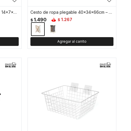
Contenedor organizador plastico 14x7x4cm - Blanco
Cesto de ropa plegable 40x34x66cm – Bambú y tela - Beige
1.490
1.267
$
$