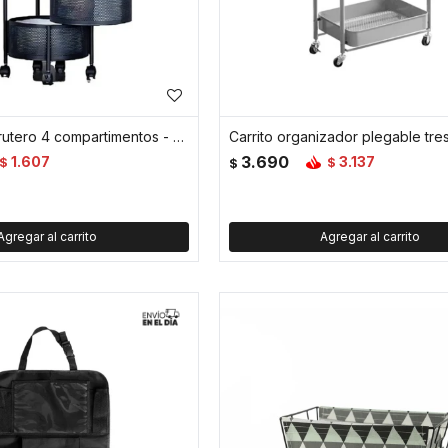
Organizador frutero 4 compartimentos - Negro
3.690
1.607
3.137
$
$
$