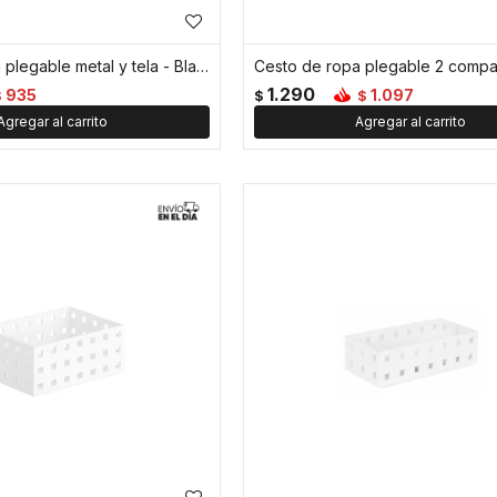
Cesto de ropa plegable metal y tela - Blanco
1.290
935
1.097
$
$
$