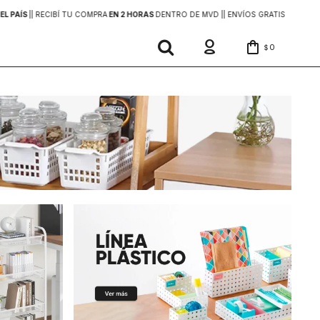
EL PAÍS
|
| RECIBÍ TU COMPRA
EN 2 HORAS
DENTRO DE MVD |
| ENVÍOS GRATIS
EN COMP
0
$