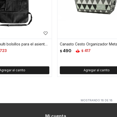
Organizador multi bolsillos para el asiento del auto
490
723
417
$
$
MOSTRANDO
18
DE
18
Mi cuenta