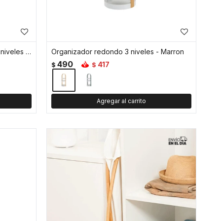
Carro organizador metálico de 4 niveles con ruedas - Blanco
Organizador redondo 3 niveles - Marron
490
417
$
$