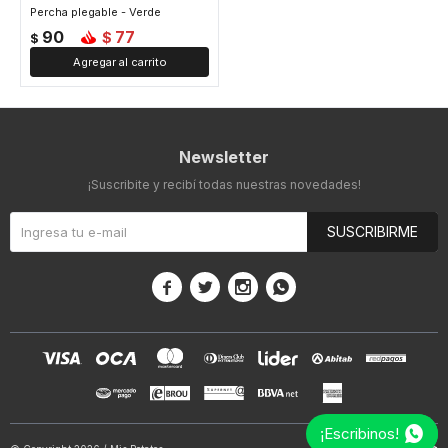
Percha plegable - Verde
90
77
$
$
Newsletter
¡Suscribite y recibí todas nuestras novedades!
SUSCRIBIRME




¡Escribinos!