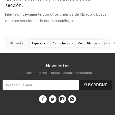
sección.
Inténtalo nuevamente con otros criterios de filtrado o busca
en otras secciones de nuestro catálogo.
Quitar fi
Filtrando por:
Papelería
Cartucheras
Color:
Blanco
Newsletter
¡Suscribite y recibí todas nuestras novedades!
SUSCRIBIRME



