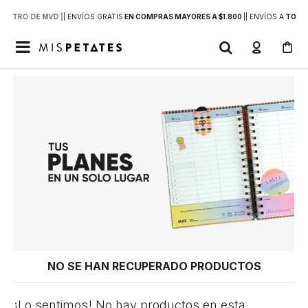
DENTRO DE MVD |
| ENVÍOS GRATIS
EN COMPRAS MAYORES A $1.800
|
| ENVÍOS A
TODO 

NO SE HAN RECUPERADO PRODUCTOS
¡Lo sentimos! No hay productos en esta