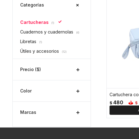
Categorías
Cartucheras
(1)
Cuadernos y cuadernolas
(4)
Libretas
(1)
Útiles y accesorios
(12)
Precio
($)
Color
Cartuchera con
480
$
$
Marcas