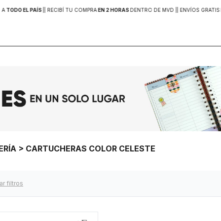
 A
TODO EL PAÍS
|
| RECIBÍ TU COMPRA
EN 2 HORAS
DENTRO DE MVD |
| ENVÍOS GRATIS
LERÍA > CARTUCHERAS COLOR CELESTE
ar filtros