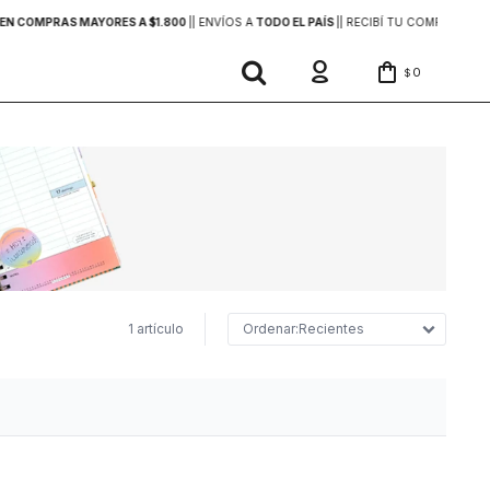
EN COMPRAS MAYORES A $1.800
|
| ENVÍOS A
TODO EL PAÍS
|
| RECIBÍ TU COMPRA
EN 2
0
$
1 artículo
Recientes