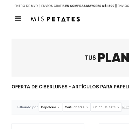
2 HORAS
DENTRO DE MVD |
| ENVÍOS GRATIS
EN COMPRAS MAYORES A $1.800
|
| ENVÍOS

OFERTA DE CIBERLUNES - ARTÍCULOS PARA PAPE
Quit
Filtrando por:
Papelería
Cartucheras
Color:
Celeste