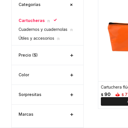
Categorías
Cartucheras
(1)
Cuadernos y cuadernolas
(1)
Útiles y accesorios
(1)
Precio
($)
Color
Cartuchera flú
90
Sorpresitas
7
$
$
Marcas