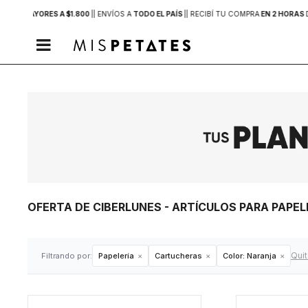
PRAS MAYORES A $1.800
|
| ENVÍOS A
TODO EL PAÍS
|
| RECIBÍ TU COMPRA
EN 2 HORAS

OFERTA DE CIBERLUNES - ARTÍCULOS PARA PAP
Quit
Filtrando por:
Papelería
Cartucheras
Color:
Naranja