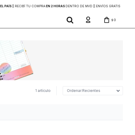
EL PAÍS
|
| RECIBÍ TU COMPRA
EN 2 HORAS
DENTRO DE MVD |
| ENVÍOS GRATIS
EN COMP
0
$
1 artículo
Recientes