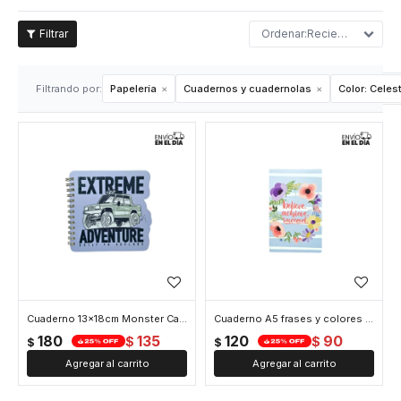
Recientes
Filtrando por:
Papelería
Cuadernos y cuadernolas
Color:
Celes
Cuaderno 13x18cm Monster Car - Celeste
Cuaderno A5 frases y colores - Celeste
180
135
120
90
$
$
$
$