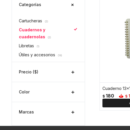
Categorías
Cartucheras
(2)
Cuadernos y
cuadernolas
(2)
Libretas
(1)
Útiles y accesorios
(14)
Precio
($)
Cuaderno 13x
Color
180
$
$
Marcas