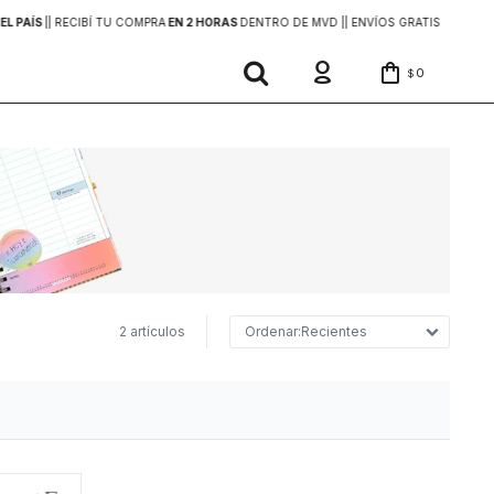
EL PAÍS
|
| RECIBÍ TU COMPRA
EN 2 HORAS
DENTRO DE MVD |
| ENVÍOS GRATIS
EN COMP
0
$
2 artículos
Recientes