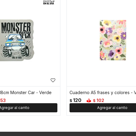
18cm Monster Car - Verde
Cuaderno A5 frases y colores - 
120
153
102
$
$