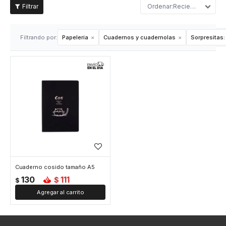
Recientes
Filtrando por:
Papelería
Cuadernos y cuadernolas
Sorpresitas:
Cuaderno cosido tamaño A5
130
111
$
$