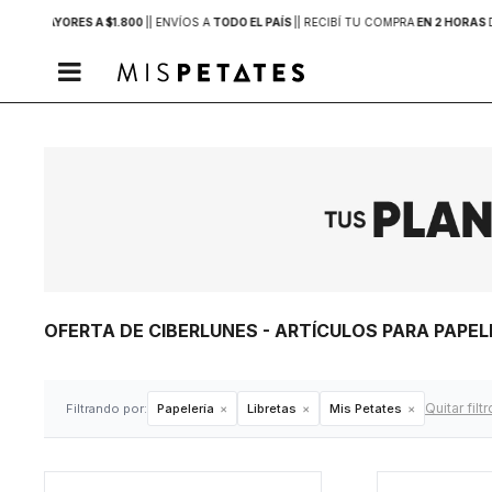
PRAS MAYORES A $1.800
|
| ENVÍOS A
TODO EL PAÍS
|
| RECIBÍ TU COMPRA
EN 2 HORAS

OFERTA DE CIBERLUNES - ARTÍCULOS PARA PAPEL
Quitar filt
Filtrando por:
Papelería
Libretas
Mis Petates