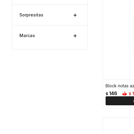
Sorpresitas
Marcas
Block notas a
146
$
$