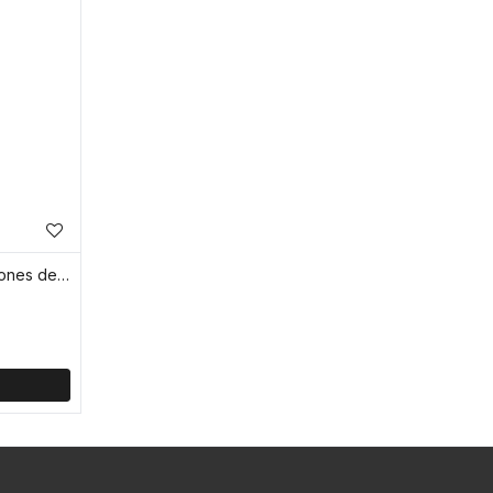
Cuaderno de 40 hojas con renglones de 18,2 x 25,4 cm - Celeste