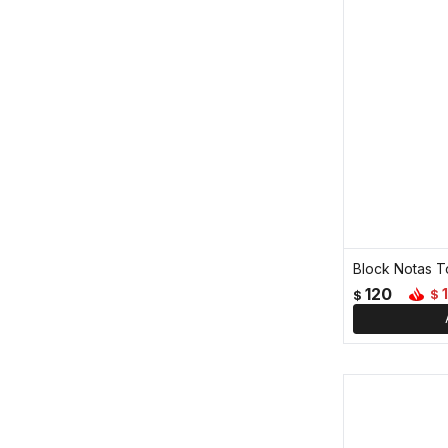
Block Notas T
120
$
$