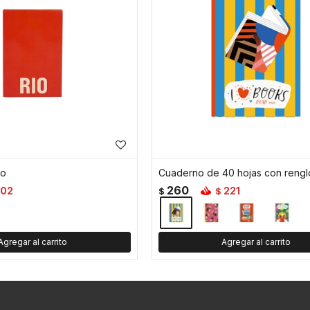
io
260
102
221
$
$