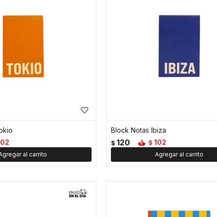
okio
Block Notas Ibiza
120
102
102
$
$