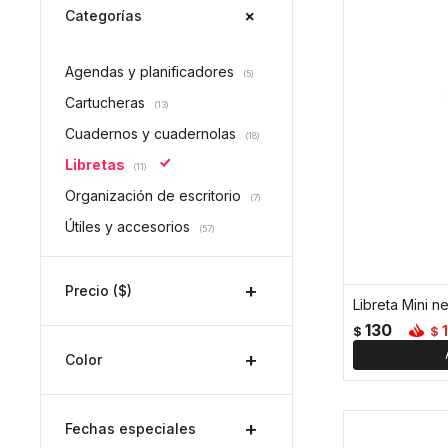
Categorías
Agendas y planificadores
(5)
Cartucheras
(13)
Cuadernos y cuadernolas
(18)
Libretas
(11)
Organización de escritorio
(7)
Útiles y accesorios
(57)
Precio
($)
Libreta Mini n
130
1
$
$
Color
Fechas especiales