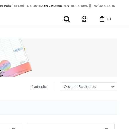
EL PAÍS
|
| RECIBÍ TU COMPRA
EN 2 HORAS
DENTRO DE MVD |
| ENVÍOS GRATIS
EN COMP
0
$
11 artículos
Recientes