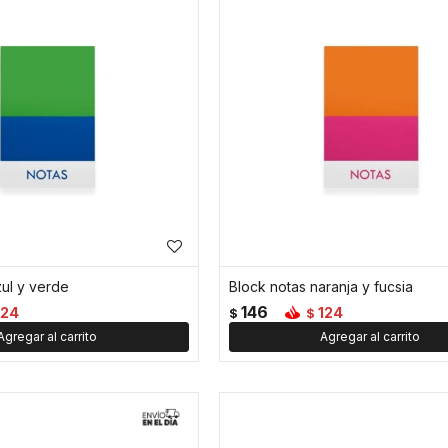
zul y verde
Block notas naranja y fucsia
146
124
124
$
$