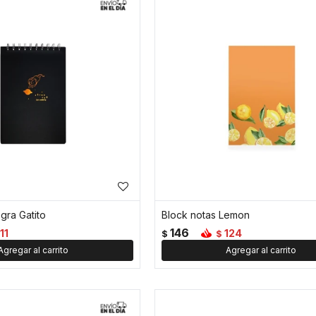
egra Gatito
Block notas Lemon
146
11
124
$
$