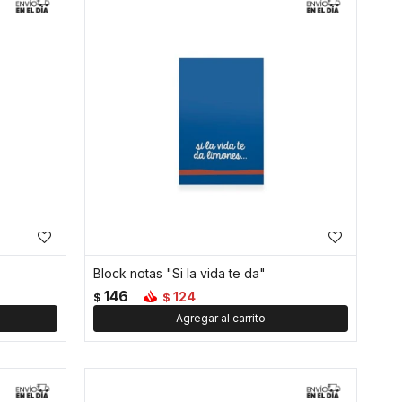
Block notas "Si la vida te da"
146
124
$
$