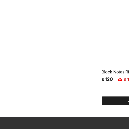
Block Notas R
120
$
$