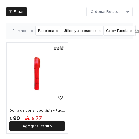
Recientes
Qu
Filtrando por:
Papelería
Útiles y accesorios
Color:
Fucsia
Goma de borrar tipo lápiz - Fucsia
90
77
$
$