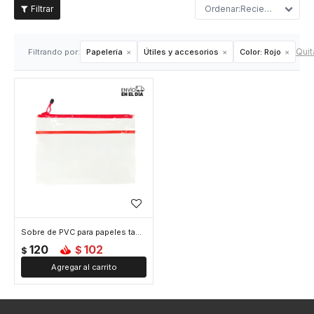
Recientes
Quita
Filtrando por:
Papelería
Útiles y accesorios
Color:
Rojo
Sobre de PVC para papeles tamaño A4 - Rojo
120
102
$
$