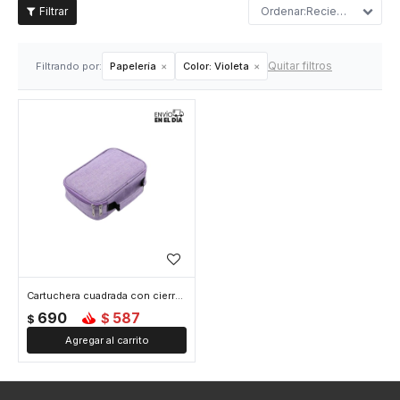
Recientes
Quitar filtros
Filtrando por:
Papelería
Color:
Violeta
Cartuchera cuadrada con cierre - Violeta
690
587
$
$