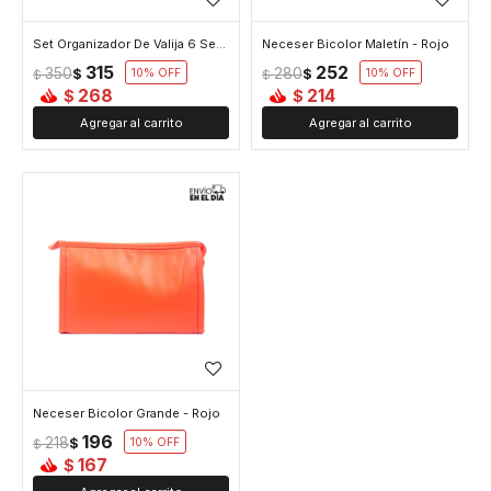
Set Organizador De Valija 6 Separadores - Rojo
Neceser Bicolor Maletín - Rojo
315
252
350
280
$
10
$
10
$
$
268
214
$
$
Neceser Bicolor Grande - Rojo
196
218
$
10
$
167
$