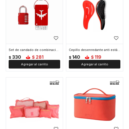
Set de candado de combinación e identificador de valija - Rojo
Cepillo desenredante anti estática - Rojo
330
281
140
119
$
$
$
$