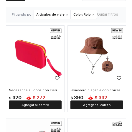
Quitar filtros
Filtrando por:
Artículos de viaje
Color:
Rojo
Neceser de silicona con cierre - 21x12x3cm - Rojo
Sombrero plegable con correa ajustable y bolsa desmontable - Rojo
320
272
390
332
$
$
$
$