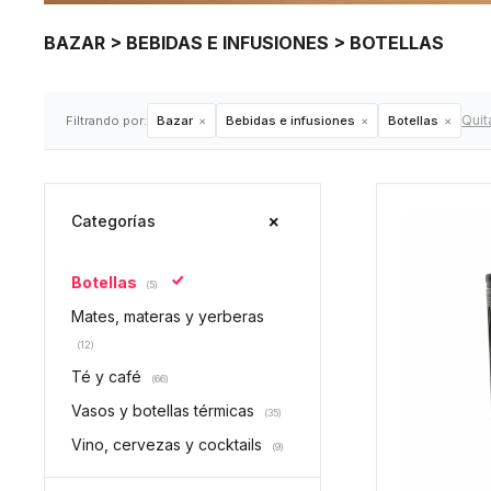
BAZAR > BEBIDAS E INFUSIONES > BOTELLAS
Quita
Filtrando por:
Bazar
Bebidas e infusiones
Botellas
Categorías
Botellas
(5)
Mates, materas y yerberas
(12)
Té y café
(66)
Vasos y botellas térmicas
(35)
Vino, cervezas y cocktails
(9)