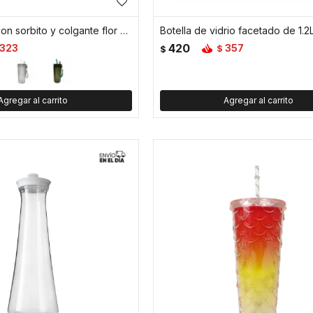
Vaso acrílico con sorbito y colgante flor 750ml - Negro
420
323
357
$
$