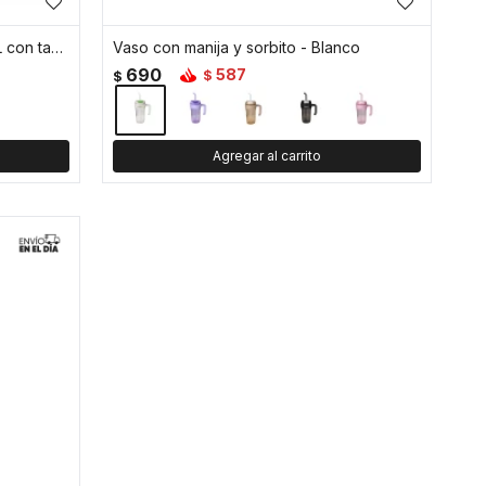
Botella de vidrio facetado de 1.2L con tapa de bambú
Vaso con manija y sorbito - Blanco
690
587
$
$