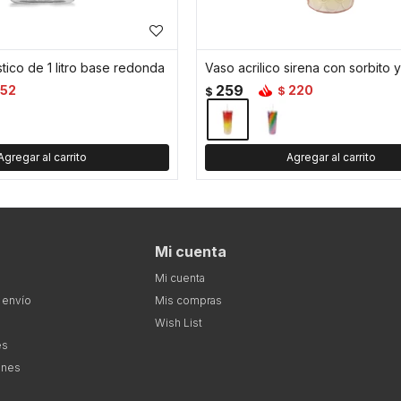
stico de 1 litro base redonda
259
152
220
$
$
Mi cuenta
Mi cuenta
 envío
Mis compras
Wish List
es
ones