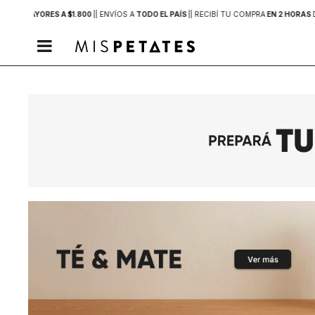
PRAS MAYORES A $1.800
|
| ENVÍOS A
TODO EL PAÍS
|
| RECIBÍ TU COMPRA
EN 2 HORAS
