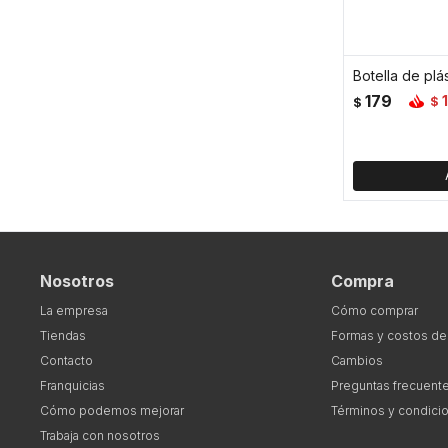
Botella de plá
179
$
$
Nosotros
Compra
La empresa
Cómo comprar
Tiendas
Formas y costos de
Contacto
Cambios
Franquicias
Preguntas frecuent
Cómo podemos mejorar
Términos y condici
Trabaja con nosotros