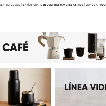
DENTRO DE MVD |
| ENVÍOS GRATIS
EN COMPRAS MAYORES A $1.800
|
| ENVÍOS A
TODO 