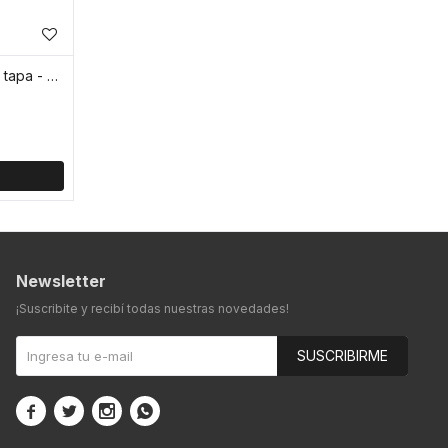
Vaso acrilico sirena con sorbito y tapa - Rosa
Newsletter
¡Suscribite y recibí todas nuestras novedades!
SUSCRIBIRME



