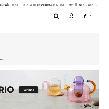
EL PAÍS
|
| RECIBÍ TU COMPRA
EN 2 HORAS
DENTRO DE MVD |
| ENVÍOS GRATIS
EN COMP
0
$