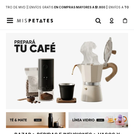
DENTRO DE MVD |
| ENVÍOS GRATIS
EN COMPRAS MAYORES A $1.800
|
| ENVÍOS A
TODO 
