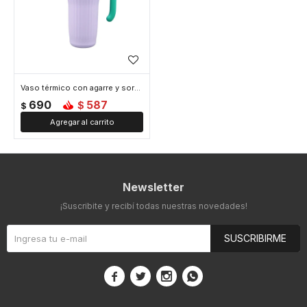
Vaso térmico con agarre y sorbito bi color - Lila
690
587
$
$
Newsletter
¡Suscribite y recibí todas nuestras novedades!
SUSCRIBIRME



