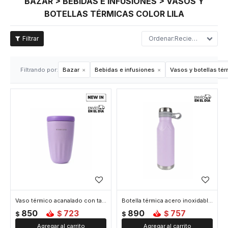
BAZAR > BEBIDAS E INFUSIONES > VASOS Y
BOTELLAS TÉRMICAS COLOR LILA
Recientes
Filtrando por:
Bazar
Bebidas e infusiones
Vasos y botellas té
Vaso térmico acanalado con tapa 450ml - Lila
Botella térmica acero inoxidable 600ml diseño minimalista - Lila
850
723
890
757
$
$
$
$