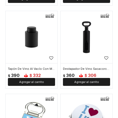
Tapón De Vino Al Vacío Con Marcador - Negro
Destapador De Vino Sacacorcho - Negro
390
332
360
306
$
$
$
$