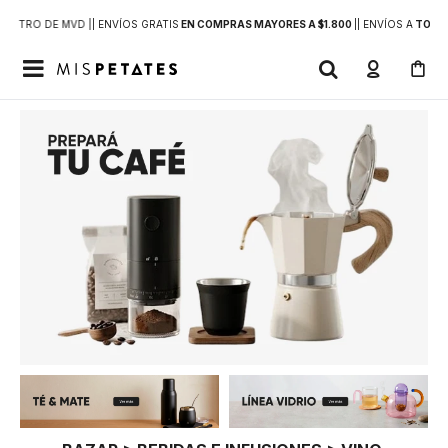
DENTRO DE MVD |
| ENVÍOS GRATIS
EN COMPRAS MAYORES A $1.800
|
| ENVÍOS A
TODO 
