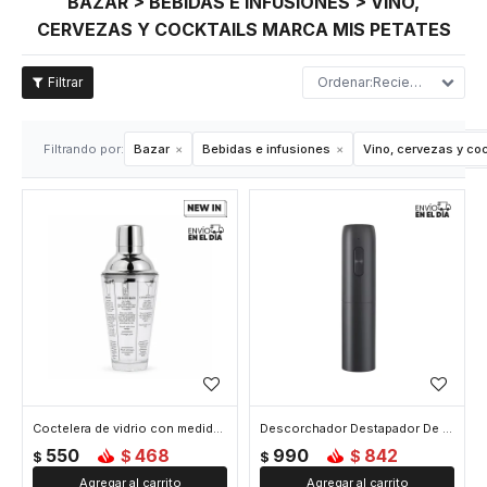
BAZAR > BEBIDAS E INFUSIONES > VINO,
CERVEZAS Y COCKTAILS MARCA MIS PETATES
Recientes
Filtrando por:
Bazar
Bebidas e infusiones
Vino, cervezas y coc
Coctelera de vidrio con medidas y recetas 400ml
Descorchador Destapador De Vinos Electrico - Negro
550
468
990
842
$
$
$
$