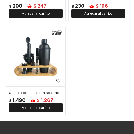
290
247
230
196
$
$
$
$
Set de cocteleria con soporte de madera
1.490
1.267
$
$