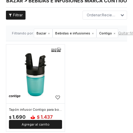
BAZAR > BEBIDAS E INFUSIONES MARCA CONTIGO
Recientes
Quitar fi
Filtrando por:
Bazar
Bebidas e infusiones
Contigo
Tapón infusor Contigo para botella modelo West Loop
1.690
1.437
$
$