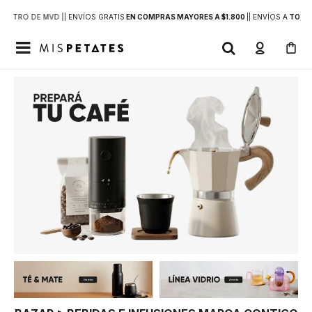
DENTRO DE MVD |
| ENVÍOS GRATIS
EN COMPRAS MAYORES A $1.800
|
| ENVÍOS A
TODO 
