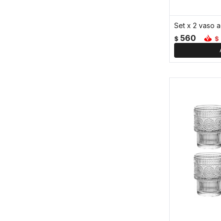
Set x 2 vaso 
560
$
$