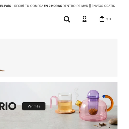
EL PAÍS
|
| RECIBÍ TU COMPRA
EN 2 HORAS
DENTRO DE MVD |
| ENVÍOS GRATIS
EN COMP
0
$