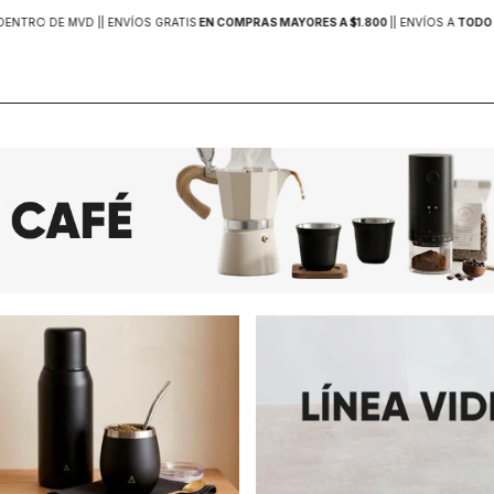
DENTRO DE MVD |
| ENVÍOS GRATIS
EN COMPRAS MAYORES A $1.800
|
| ENVÍOS A
TODO 