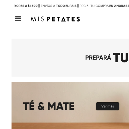
PRAS MAYORES A $1.800
|
| ENVÍOS A
TODO EL PAÍS
|
| RECIBÍ TU COMPRA
EN 2 HORAS
