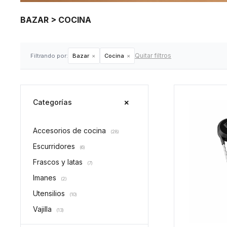
BAZAR > COCINA
Quitar filtros
Filtrando por:
Bazar
Cocina
Categorías
Accesorios de cocina
(28)
Escurridores
(6)
Frascos y latas
(7)
Imanes
(2)
Utensilios
(10)
Vajilla
(13)