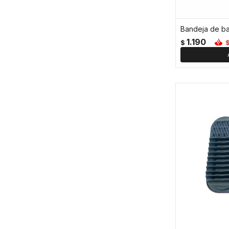
Bandeja de b
1.190
$