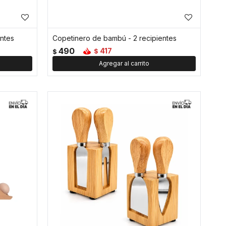
ntes
Copetinero de bambú - 2 recipientes
490
417
$
$