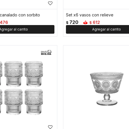
acanalado con sorbito
Set x6 vasos con relieve
720
476
612
$
$