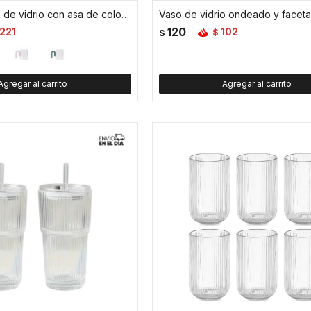
Taza facetada de vidrio con asa de color - 350ml - Azul
120
221
102
$
$