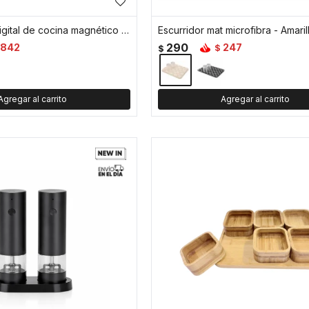
Termómetro digital de cocina magnético y con destapador - Negro
Escurridor mat microfibra - Amaril
290
842
247
$
$