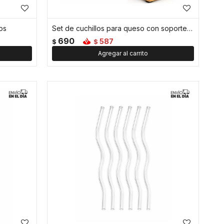
os
Set de cuchillos para queso con soporte magnético de bambú - 6x8cm
690
587
$
$