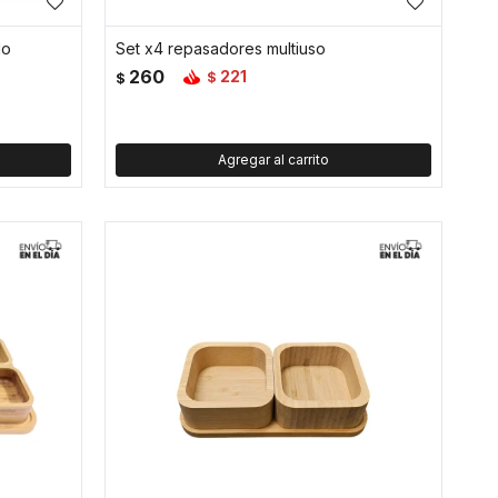
lo
Set x4 repasadores multiuso
260
221
$
$