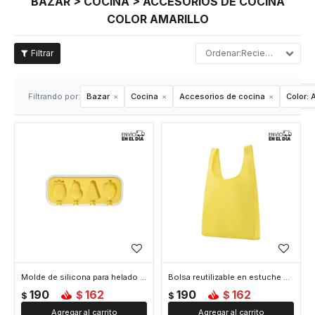
BAZAR > COCINA > ACCESORIOS DE COCINA
COLOR AMARILLO
Recientes
Filtrando por:
Bazar
Cocina
Accesorios de cocina
Color:
A
Molde de silicona para helado forma frutal - Amarillo
Bolsa reutilizable en estuche color liso - Amarillo
190
162
190
162
$
$
$
$