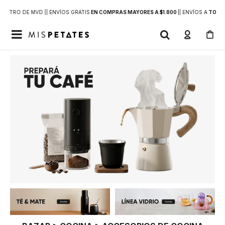
DENTRO DE MVD |
| ENVÍOS GRATIS
EN COMPRAS MAYORES A $1.800
|
| ENVÍOS A
TODO 
