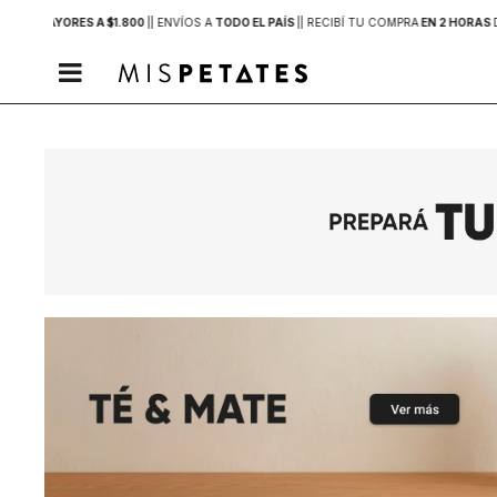
PRAS MAYORES A $1.800
|
| ENVÍOS A
TODO EL PAÍS
|
| RECIBÍ TU COMPRA
EN 2 HORAS
