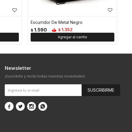
Escurridor De Metal Negro
1.590
1.352
$
$
Newsletter
¡Suscribite y recibí todas nuestras novedades!
SUSCRIBIRME



