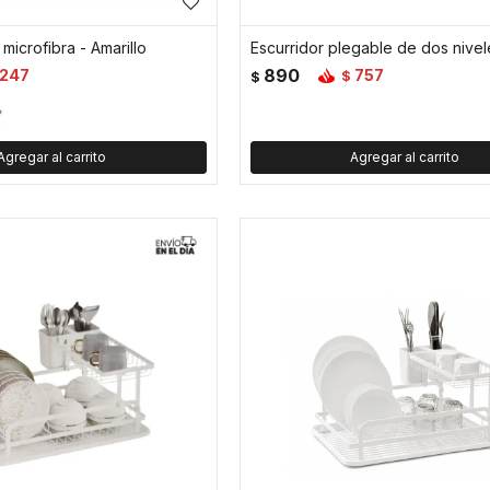
 microfibra - Amarillo
Escurridor plegable de dos nivel
890
247
757
$
$