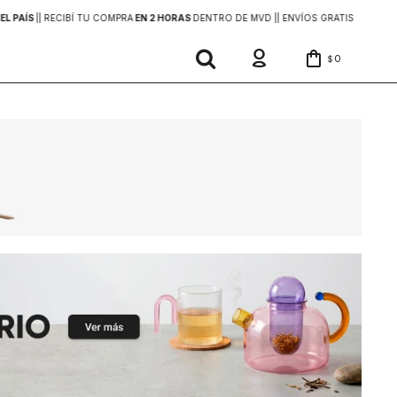
EL PAÍS
|
| RECIBÍ TU COMPRA
EN 2 HORAS
DENTRO DE MVD |
| ENVÍOS GRATIS
EN COMP
0
$