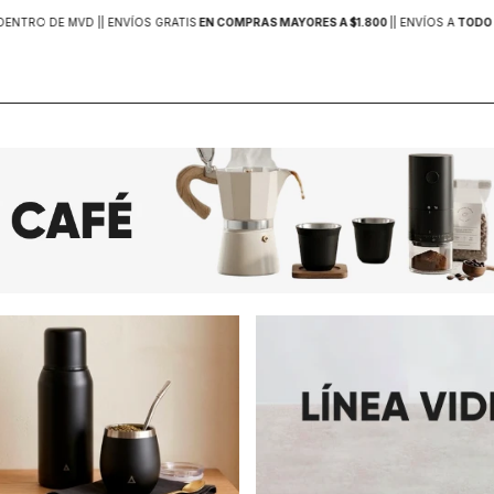
DENTRO DE MVD |
| ENVÍOS GRATIS
EN COMPRAS MAYORES A $1.800
|
| ENVÍOS A
TODO 