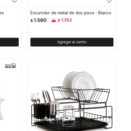
es
Escurridor de metal de dos pisos - Blanco
1.590
1.352
$
$