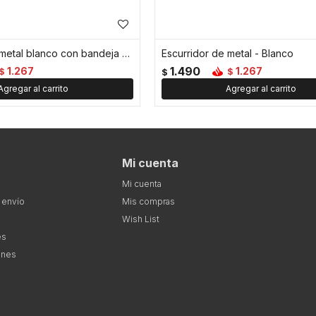
Escurridor de metal blanco con bandeja - Blanco
Escurridor de metal - Blanco
1.490
1.267
1.267
$
$
$
Mi cuenta
Mi cuenta
 envío
Mis compras
Wish List
es
ones