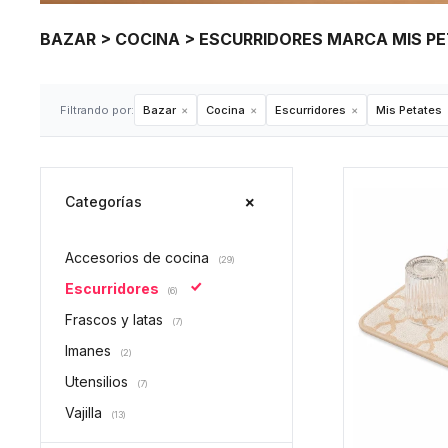
BAZAR > COCINA > ESCURRIDORES MARCA MIS P
Filtrando por:
Bazar
Cocina
Escurridores
Mis Petates
Categorías
Accesorios de cocina
(29)
Escurridores
(6)
Frascos y latas
(7)
Imanes
(2)
Utensilios
(7)
Vajilla
(13)