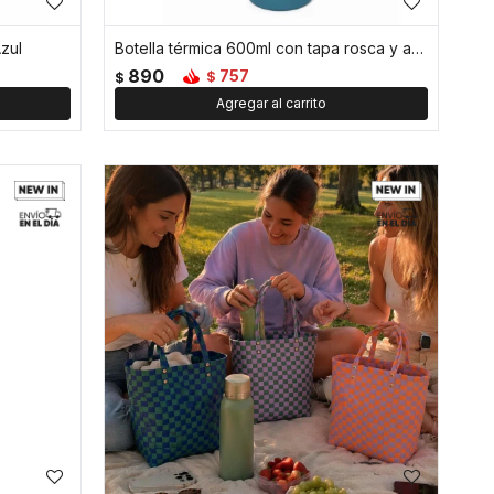
zul
Botella térmica 600ml con tapa rosca y asa - Azul
890
757
$
$