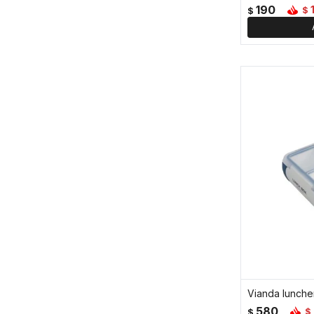
190
$
$
Vianda luncher
580
$
$