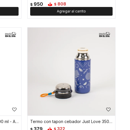
950
808
$
$
Botella térmica con tapa rosca 600 ml - Azul
Termo con tapon cebador Just Love 350 ml - Azul
379
322
$
$