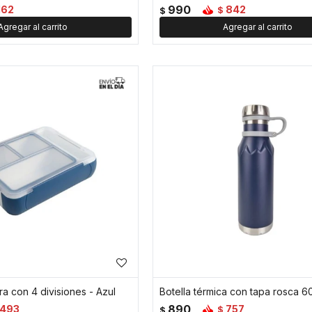
990
162
842
$
$
a con 4 divisiones - Azul
890
493
757
$
$