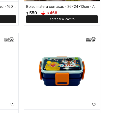
Taza pocillo de acero doble pared - 160ml - Azul
Bolso matera con asas - 26x24x10cm - Azul
550
468
$
$