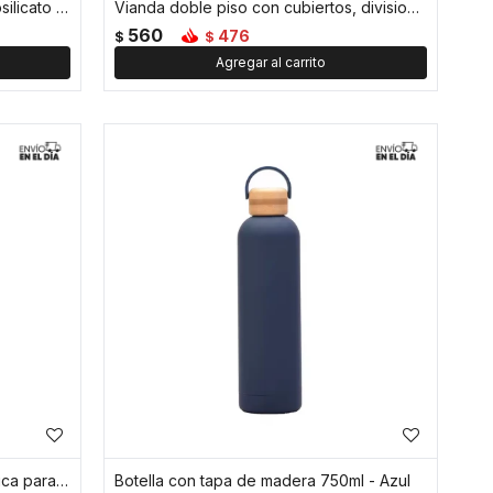
Tetera con infusor de vidrio borosilicato contraste de colores - 600ml - Azul
Vianda doble piso con cubiertos, division y tapa - Azul
560
476
$
$
Botella Deportiva 960 Ml magnética para celular - Azul
Botella con tapa de madera 750ml - Azul