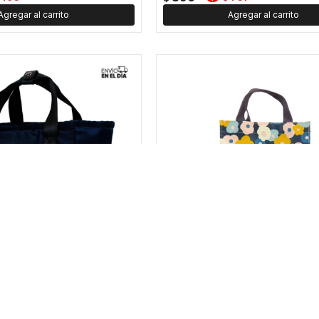
olor grande - Azul
Lunchera con velcro con asa - A
380
697
323
$
$