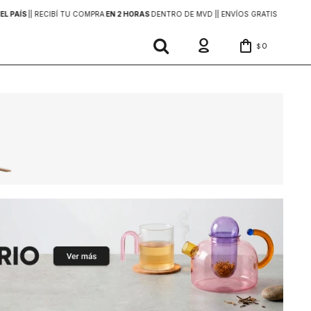
EL PAÍS
|
| RECIBÍ TU COMPRA
EN 2 HORAS
DENTRO DE MVD |
| ENVÍOS GRATIS
EN COMP
0
$