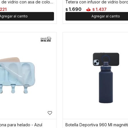
Taza facetada de vidrio con asa de color - 350ml - Azul
1.690
221
1.437
$
$
ona para helado - Azul