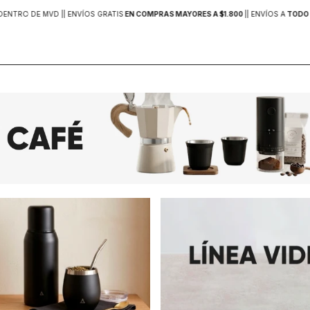
DENTRO DE MVD |
| ENVÍOS GRATIS
EN COMPRAS MAYORES A $1.800
|
| ENVÍOS A
TODO 