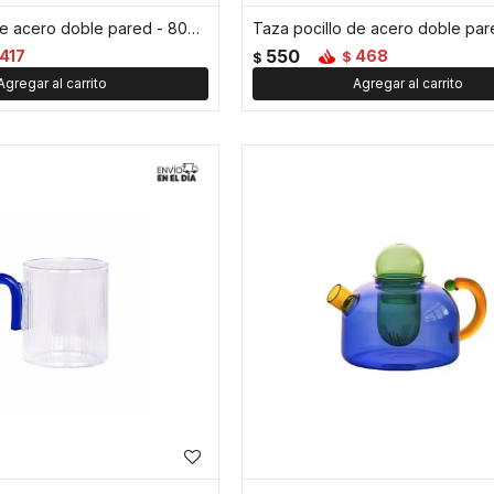
Taza pocillo de acero doble pared - 80ml - Azul
550
417
468
$
$