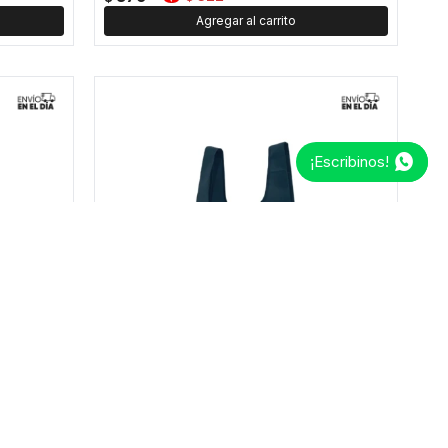
¡Escribinos!
zul
Bolsa reutilizable en estuche color liso - Azul
190
162
$
$