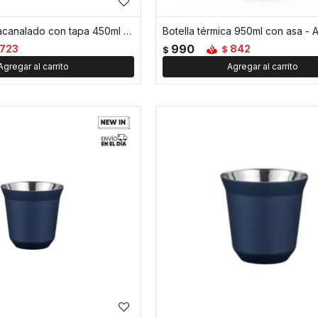
Vaso térmico acanalado con tapa 450ml - Azul
Botella térmica 950ml con asa - A
990
723
842
$
$