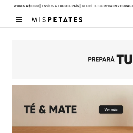
PRAS MAYORES A $1.800
|
| ENVÍOS A
TODO EL PAÍS
|
| RECIBÍ TU COMPRA
EN 2 HORAS
