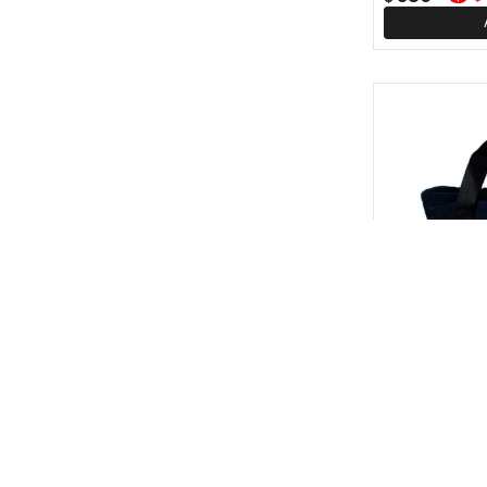
Lunchera unic
820
$
$