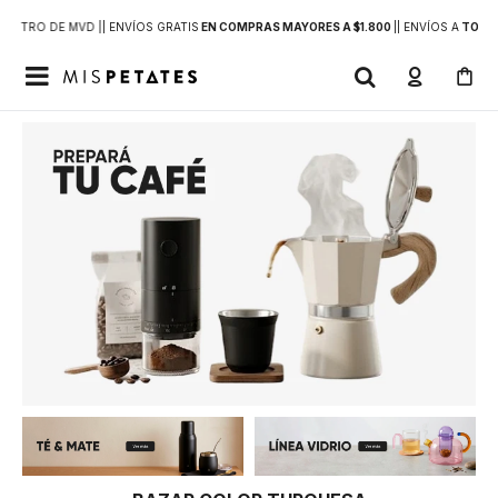
DENTRO DE MVD |
| ENVÍOS GRATIS
EN COMPRAS MAYORES A $1.800
|
| ENVÍOS A
TODO 
