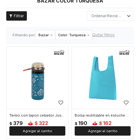
BAZAR COLOR TURQUESA
Recientes
Quitar filtros
Filtrando por:
Bazar
Color:
Turquesa
Termo con tapon cebador Just Love 350 ml - Turquesa
Bolsa reutilizable en estuche color liso - Turquesa
379
322
190
162
$
$
$
$